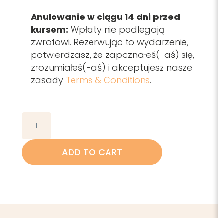
Anulowanie w ciągu 14 dni przed
kursem:
Wpłaty nie podlegają
zwrotowi. Rezerwując to wydarzenie,
potwierdzasz, że zapoznałeś(-aś) się,
zrozumiałeś(-aś) i akceptujesz nasze
zasady
Terms & Conditions
.
Fearless
Through
Cancer,
ADD TO CART
Poland
2025
(PL)
REMAINING
PAYMENT
quantity