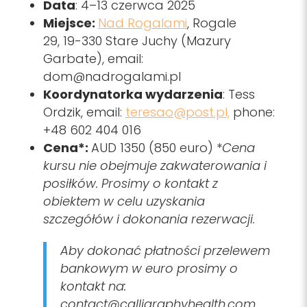
Data
: 4–13 czerwca 2025
Miejsce:
Nad Rogalami
, Rogale
29
,
19-330 Stare Juchy (Mazury
Garbate), email:
dom@nadrogalami.pl
Koordynatorka wydarzenia
: Tess
Ordzik, email:
teresao@post.pl,
phone:
+48 602 404 016
Cena*:
AUD 1350 (850 euro) *
Cena
kursu nie obejmuje zakwaterowania i
posiłków. Prosimy o kontakt z
obiektem w celu uzyskania
szczegółów i dokonania rezerwacji.
Aby dokonać płatności przelewem
bankowym w euro prosimy o
kontakt na:
contact@calligraphyhealth.com